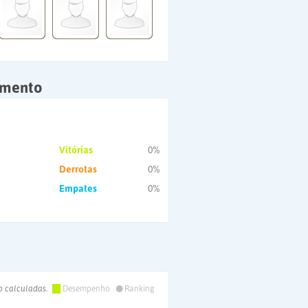
amento
Vitórias
0%
Derrotas
0%
Empates
0%
•
o calculadas.
Desempenho
Ranking