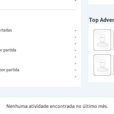
-
Top Adver
artadas
-
-
-
r partida
-
-
-
por partida
-
-
Nenhuma atividade encontrada no último mês.