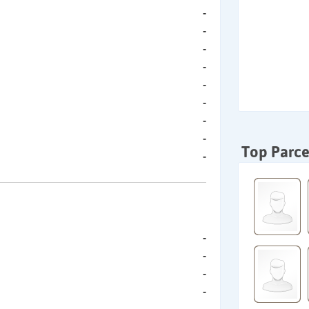
-
-
-
-
-
-
-
-
Top Parce
-
-
-
-
-