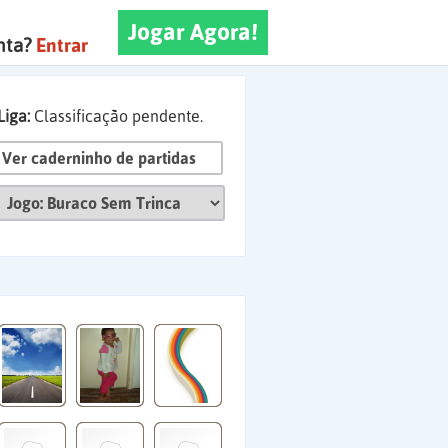
Jogar Agora!
nta?
Entrar
Liga:
Classificação pendente.
Ver caderninho de partidas