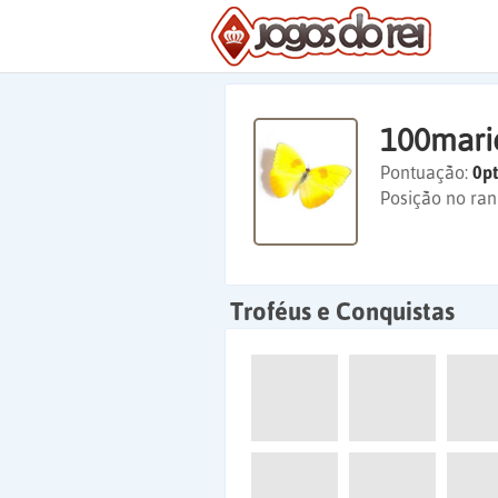
100mari
Pontuação:
0pt
Posição no ran
Troféus e Conquistas