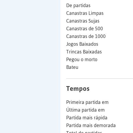
De partidas
Canastras Limpas
Canastras Sujas
Canastras de 500
Canastras de 1000
Jogos Baixados
Trincas Baixadas
Pegou o morto
Bateu
Tempos
Primeira partida em
Última partida em
Partida mais rápida
Partida mais demorada