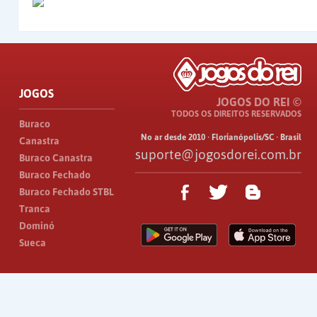
JOGOS
JOGOS DO REI ©
TODOS OS DIREITOS RESERVADOS
Buraco
No ar desde 2010 · Florianópolis/SC · Brasil
Canastra
suporte@jogosdorei.com.br
Buraco Canastra
Buraco Fechado
Buraco Fechado STBL
Tranca
Dominó
Sueca