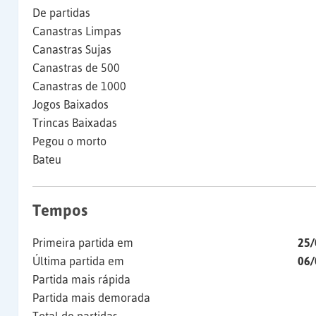
De partidas
Canastras Limpas
Canastras Sujas
Canastras de 500
Canastras de 1000
Jogos Baixados
Trincas Baixadas
Pegou o morto
Bateu
Tempos
Primeira partida em
25/
Última partida em
06/
Partida mais rápida
Partida mais demorada