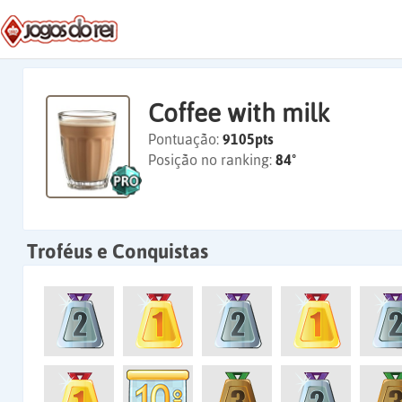
Coffee with milk
Pontuação:
9105pts
Posição no ranking:
84º
Troféus e Conquistas