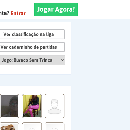
Jogar Agora!
nta?
Entrar
Ver classificação na liga
Ver caderninho de partidas