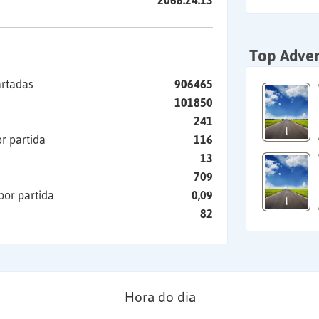
2068:24:13
Top Adver
artadas
906465
101850
241
r partida
116
13
709
por partida
0,09
82
Hora do dia