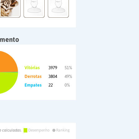
amento
Vitórias
3979
51%
Derrotas
3804
49%
Empates
22
0%
•
o calculadas.
Desempenho
Ranking