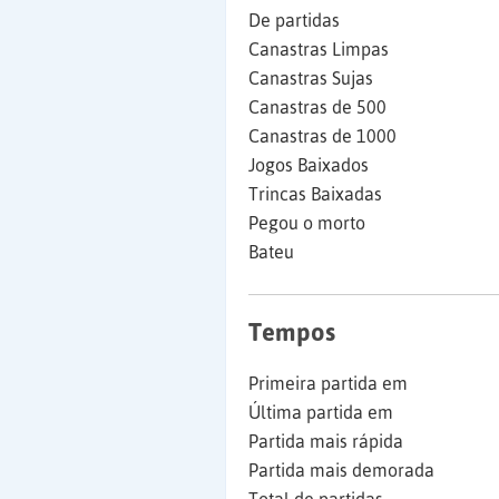
De partidas
Canastras Limpas
Canastras Sujas
Canastras de 500
Canastras de 1000
Jogos Baixados
Trincas Baixadas
Pegou o morto
Bateu
Tempos
Primeira partida em
Última partida em
Partida mais rápida
Partida mais demorada