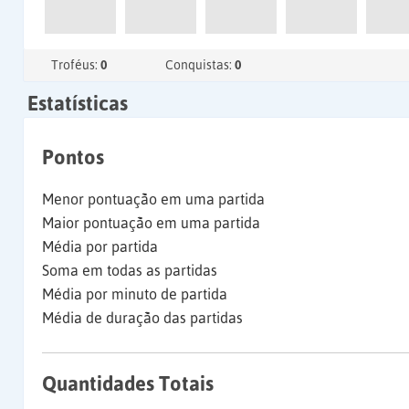
Troféus:
0
Conquistas:
0
Estatísticas
Pontos
Menor pontuação em uma partida
Maior pontuação em uma partida
Média por partida
Soma em todas as partidas
Média por minuto de partida
Média de duração das partidas
Quantidades Totais