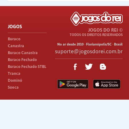
JOGOS
JOGOS DO REI ©
TODOS OS DIREITOS RESERVADOS
Buraco
No ar desde 2010 · Florianópolis/SC · Brasil
Canastra
suporte@jogosdorei.com.br
Buraco Canastra
Buraco Fechado
Buraco Fechado STBL
Tranca
Dominó
Sueca