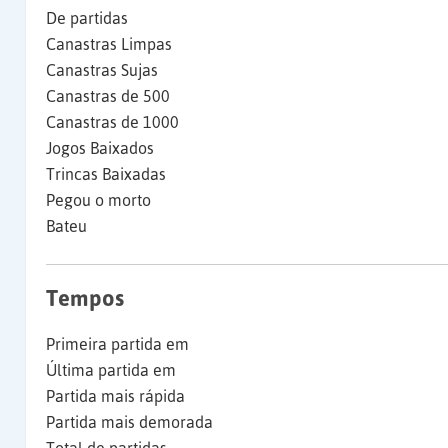
De partidas
Canastras Limpas
Canastras Sujas
Canastras de 500
Canastras de 1000
Jogos Baixados
Trincas Baixadas
Pegou o morto
Bateu
Tempos
Primeira partida em
Última partida em
Partida mais rápida
Partida mais demorada