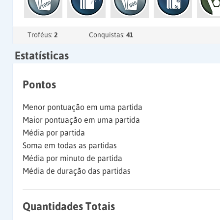
Troféus:
2
Conquistas:
41
Estatísticas
Pontos
Menor pontuação em uma partida
Maior pontuação em uma partida
Média por partida
Soma em todas as partidas
Média por minuto de partida
Média de duração das partidas
Quantidades Totais