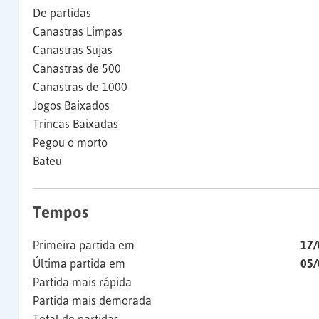
De partidas
Canastras Limpas
Canastras Sujas
Canastras de 500
Canastras de 1000
Jogos Baixados
Trincas Baixadas
Pegou o morto
Bateu
Tempos
Primeira partida em
17/
Última partida em
05/
Partida mais rápida
Partida mais demorada