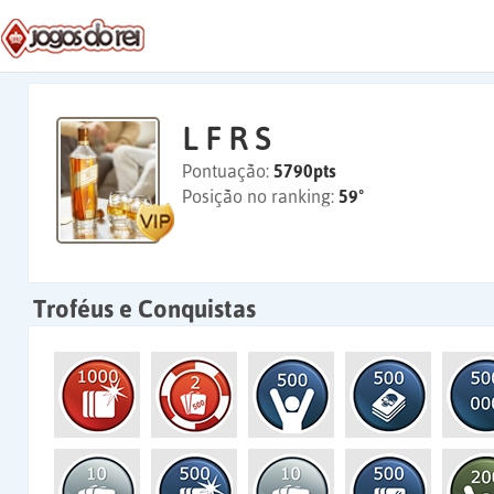
L F R S
Pontuação:
5790pts
Posição no ranking:
59º
Troféus e Conquistas