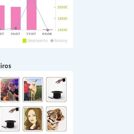
•
Desempenho
Ranking
iros