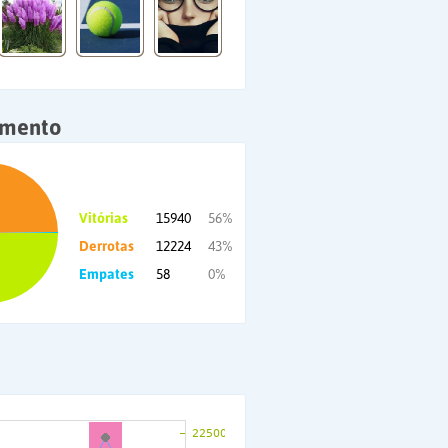
amento
Vitórias
15940
56%
Derrotas
12224
43%
Empates
58
0%