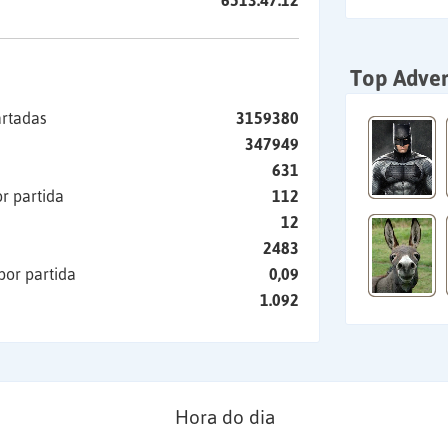
6513:47:12
Top Adver
artadas
3159380
347949
631
r partida
112
12
2483
por partida
0,09
1.092
Hora do dia