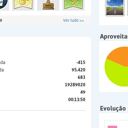
0
Ver tudo >>
Aproveit
ida
-415
da
95.420
683
19289020
49
00:13:50
Evolução