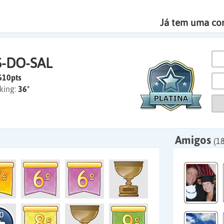
Já tem uma co
-DO-SAL
610pts
king:
36º
Amigos
(18