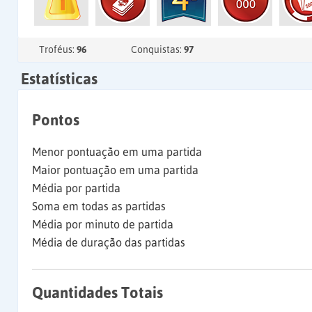
Troféus:
96
Conquistas:
97
Estatísticas
Pontos
Menor pontuação em uma partida
Maior pontuação em uma partida
Média por partida
Soma em todas as partidas
Média por minuto de partida
Média de duração das partidas
Quantidades Totais