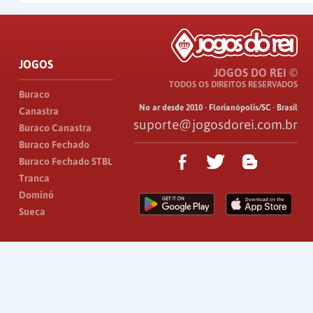
JOGOS
JOGOS DO REI ©
TODOS OS DIREITOS RESERVADOS
Buraco
No ar desde 2010 · Florianópolis/SC · Brasil
Canastra
suporte@jogosdorei.com.br
Buraco Canastra
Buraco Fechado
Buraco Fechado STBL
Tranca
Dominó
Sueca