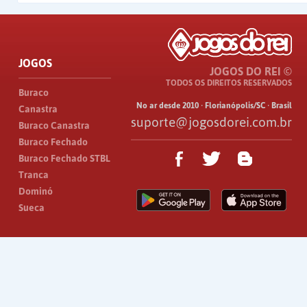
JOGOS
JOGOS DO REI ©
TODOS OS DIREITOS RESERVADOS
Buraco
No ar desde 2010 · Florianópolis/SC · Brasil
Canastra
suporte@jogosdorei.com.br
Buraco Canastra
Buraco Fechado
Buraco Fechado STBL
Tranca
Dominó
Sueca