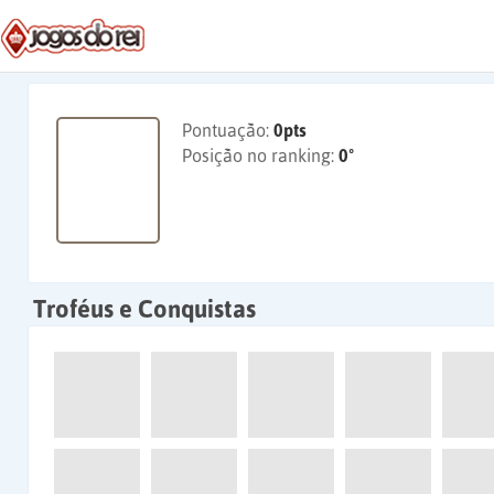
Pontuação:
0pts
Posição no ranking:
0º
Troféus e Conquistas