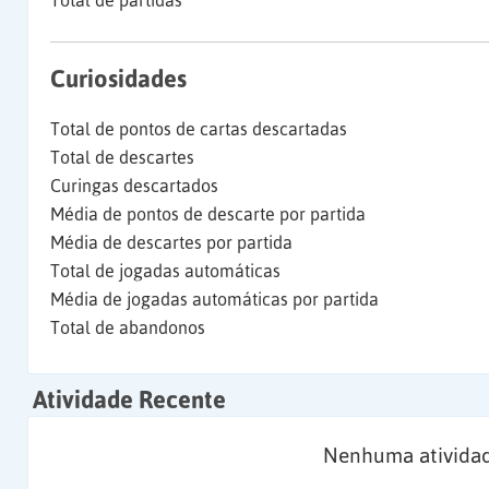
Total de partidas
Curiosidades
Total de pontos de cartas descartadas
Total de descartes
Curingas descartados
Média de pontos de descarte por partida
Média de descartes por partida
Total de jogadas automáticas
Média de jogadas automáticas por partida
Total de abandonos
Atividade Recente
Nenhuma atividad