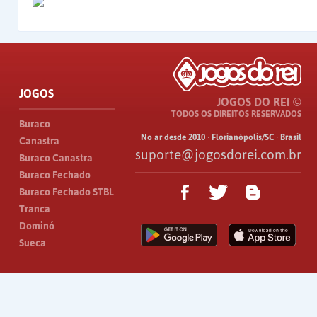
JOGOS
JOGOS DO REI ©
TODOS OS DIREITOS RESERVADOS
Buraco
No ar desde 2010 · Florianópolis/SC · Brasil
Canastra
suporte@jogosdorei.com.br
Buraco Canastra
Buraco Fechado
Buraco Fechado STBL
Tranca
Dominó
Sueca