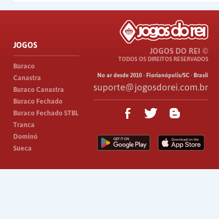
JOGOS
JOGOS DO REI ©
TODOS OS DIREITOS RESERVADOS
Buraco
No ar desde 2010 · Florianópolis/SC · Brasil
Canastra
suporte@jogosdorei.com.br
Buraco Canastra
Buraco Fechado
Buraco Fechado STBL
Tranca
Dominó
Sueca