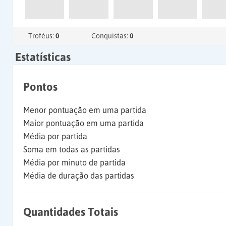
Troféus:
0
Conquistas:
0
Estatísticas
Pontos
Menor pontuação em uma partida
Maior pontuação em uma partida
Média por partida
Soma em todas as partidas
Média por minuto de partida
Média de duração das partidas
Quantidades Totais