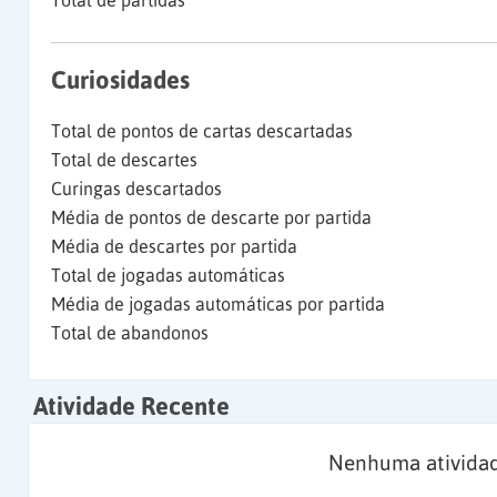
Total de partidas
Curiosidades
Total de pontos de cartas descartadas
Total de descartes
Curingas descartados
Média de pontos de descarte por partida
Média de descartes por partida
Total de jogadas automáticas
Média de jogadas automáticas por partida
Total de abandonos
Atividade Recente
Nenhuma atividad