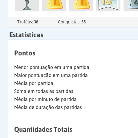
Troféus:
38
Conquistas:
55
Estatísticas
Pontos
Menor pontuação em uma partida
Maior pontuação em uma partida
Média por partida
Soma em todas as partidas
Média por minuto de partida
Média de duração das partidas
Quantidades Totais