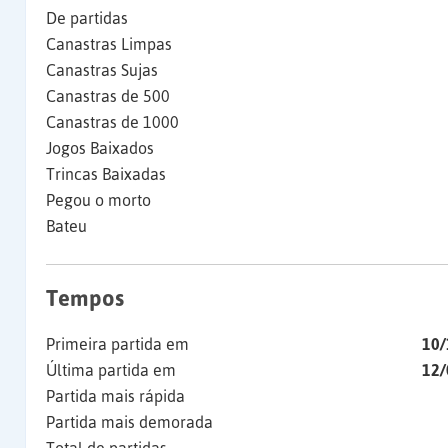
De partidas
Canastras Limpas
Canastras Sujas
Canastras de 500
Canastras de 1000
Jogos Baixados
Trincas Baixadas
Pegou o morto
Bateu
Tempos
Primeira partida em
10/
Última partida em
12/
Partida mais rápida
Partida mais demorada