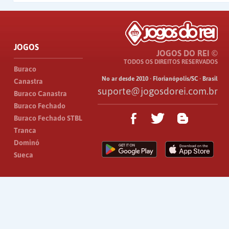
JOGOS
JOGOS DO REI ©
TODOS OS DIREITOS RESERVADOS
Buraco
No ar desde 2010 · Florianópolis/SC · Brasil
Canastra
suporte@jogosdorei.com.br
Buraco Canastra
Buraco Fechado
Buraco Fechado STBL
Tranca
Dominó
Sueca