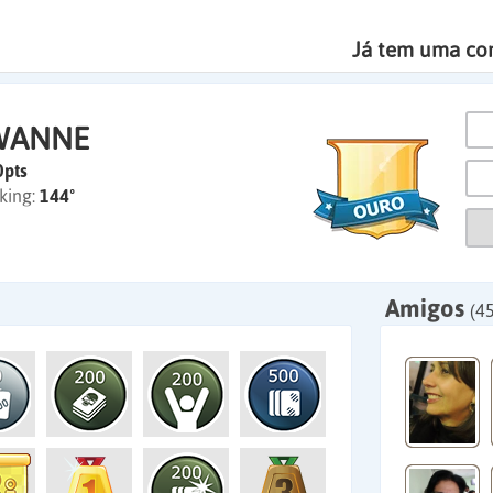
Já tem uma co
WANNE
0pts
king:
144º
Amigos
(45