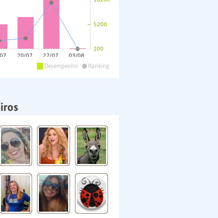
•
Desempenho
Ranking
iros