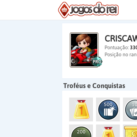
CRISCA
Pontuação:
33
Posição no ran
Troféus e Conquistas