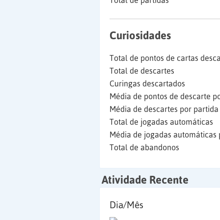
Total de partidas
Curiosidades
Total de pontos de cartas desc
Total de descartes
Curingas descartados
Média de pontos de descarte po
Média de descartes por partida
Total de jogadas automáticas
Média de jogadas automáticas 
Total de abandonos
Atividade Recente
Dia/Mês