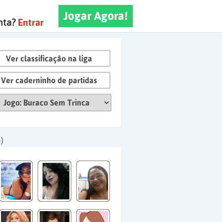
Jogar Agora!
nta?
Entrar
Ver classificação na liga
Ver caderninho de partidas
)