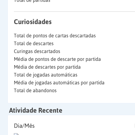
Total de partidas
Curiosidades
Total de pontos de cartas descartadas
Total de descartes
Curingas descartados
Média de pontos de descarte por partida
Média de descartes por partida
Total de jogadas automáticas
Média de jogadas automáticas por partida
Total de abandonos
Atividade Recente
Dia/Mês