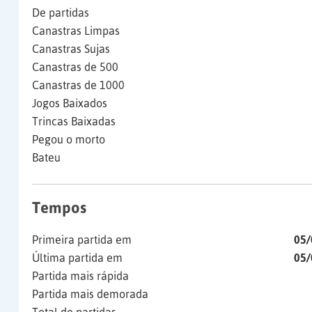
De partidas
Canastras Limpas
Canastras Sujas
Canastras de 500
Canastras de 1000
Jogos Baixados
Trincas Baixadas
Pegou o morto
Bateu
Tempos
Primeira partida em
05/
Última partida em
05/
Partida mais rápida
Partida mais demorada