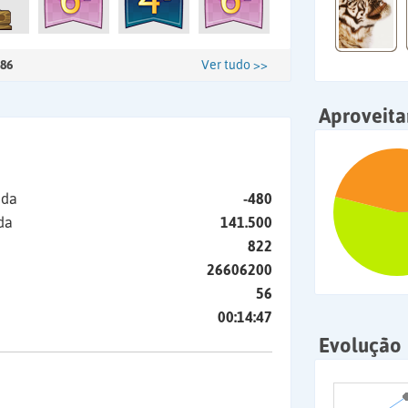
86
Ver tudo >>
Aproveit
ida
-480
da
141.500
822
26606200
56
00:14:47
Evolução