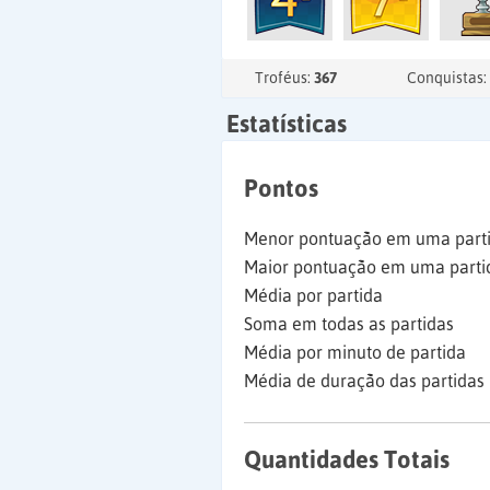
Troféus:
367
Conquistas:
Estatísticas
Pontos
Menor pontuação em uma part
Maior pontuação em uma parti
Média por partida
Soma em todas as partidas
Média por minuto de partida
Média de duração das partidas
Quantidades Totais