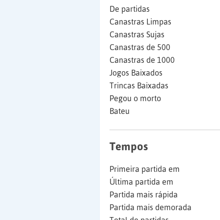
De partidas
Canastras Limpas
Canastras Sujas
Canastras de 500
Canastras de 1000
Jogos Baixados
Trincas Baixadas
Pegou o morto
Bateu
Tempos
Primeira partida em
Última partida em
Partida mais rápida
Partida mais demorada