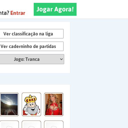
Jogar Agora!
nta?
Entrar
Ver classificação na liga
Ver caderninho de partidas