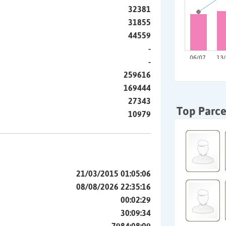
32381
31855
44559
-
-
259616
169444
27343
Top Parce
10979
21/03/2015 01:05:06
08/08/2026 22:35:16
00:02:29
30:09:34