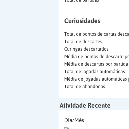
Total de partidas
Curiosidades
Total de pontos de cartas desc
Total de descartes
Curingas descartados
Média de pontos de descarte po
Média de descartes por partida
Total de jogadas automáticas
Média de jogadas automáticas 
Total de abandonos
Atividade Recente
Dia/Mês