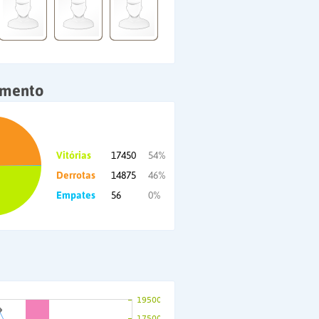
amento
Vitórias
17450
54%
Derrotas
14875
46%
Empates
56
0%