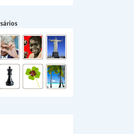
sários