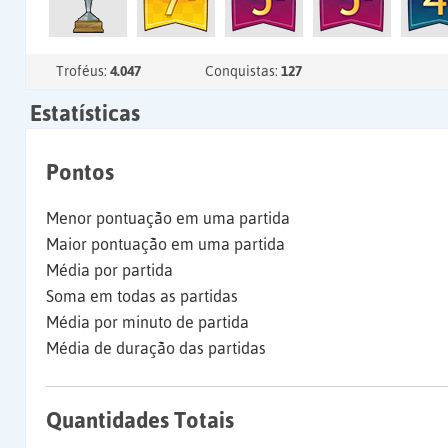
Troféus:
4.047
Conquistas:
127
Estatísticas
Pontos
Menor pontuação em uma partida
Maior pontuação em uma partida
Média por partida
Soma em todas as partidas
Média por minuto de partida
Média de duração das partidas
Quantidades Totais