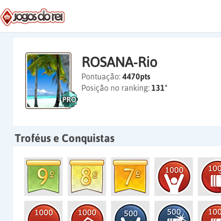
ROSANA-Rio
Pontuação:
4470pts
Posição no ranking:
131º
Troféus e Conquistas