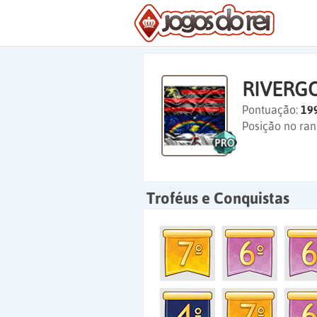
RIVERG
Pontuação:
19
Posição no ran
Troféus e Conquistas