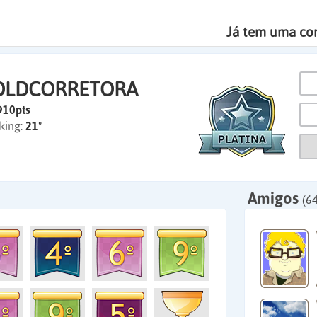
Já tem uma co
OLDCORRETORA
910pts
king:
21º
Amigos
(64