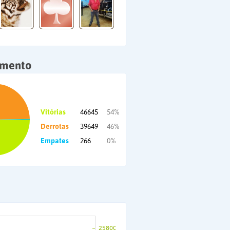
amento
Vitórias
46645
54%
Derrotas
39649
46%
Empates
266
0%