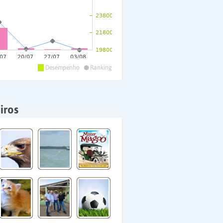
•
Desempenho
Ranking
iros