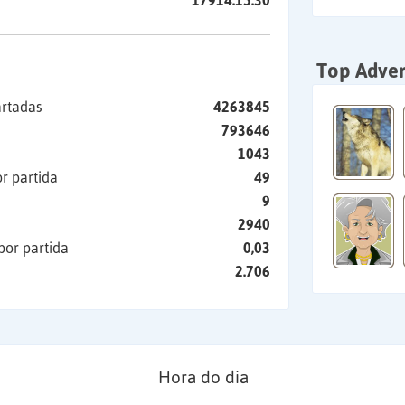
17914:15:30
Top Adver
artadas
4263845
793646
1043
r partida
49
9
2940
por partida
0,03
2.706
Hora do dia