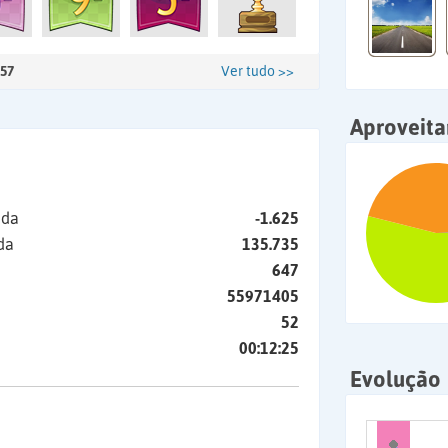
57
Ver tudo >>
Aproveit
ida
-1.625
da
135.735
647
55971405
52
00:12:25
Evolução