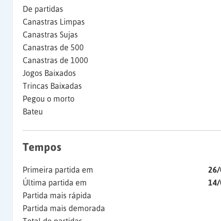
De partidas
Canastras Limpas
Canastras Sujas
Canastras de 500
Canastras de 1000
Jogos Baixados
Trincas Baixadas
Pegou o morto
Bateu
Tempos
Primeira partida em
26/
Última partida em
14/
Partida mais rápida
Partida mais demorada