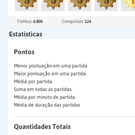
Troféus:
6.800
Conquistas:
124
Estatísticas
Pontos
Menor pontuação em uma partida
Maior pontuação em uma partida
Média por partida
Soma em todas as partidas
Média por minuto de partida
Média de duração das partidas
Quantidades Totais