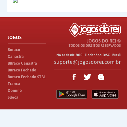
JOGOS
JOGOS DO REI ©
TODOS OS DIREITOS RESERVADOS
Buraco
No ar desde 2010 · Florianópolis/SC · Brasil
Canastra
suporte@jogosdorei.com.br
Buraco Canastra
Buraco Fechado
Buraco Fechado STBL
Tranca
Dominó
Sueca