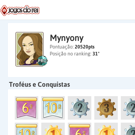
Mynyony
Pontuação:
20520pts
Posição no ranking:
31º
Troféus e Conquistas