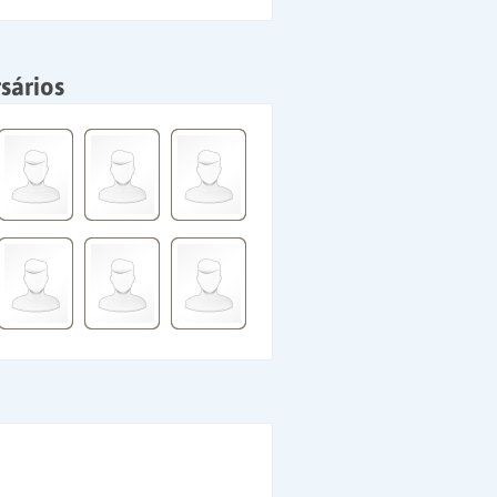
sários