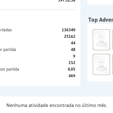
597:32:58
Top Adver
artadas
136340
25162
44
r partida
48
9
152
por partida
0,05
469
Nenhuma atividade encontrada no último mês.