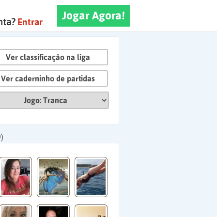
Jogar Agora!
nta?
Entrar
Ver classificação na liga
Ver caderninho de partidas
)