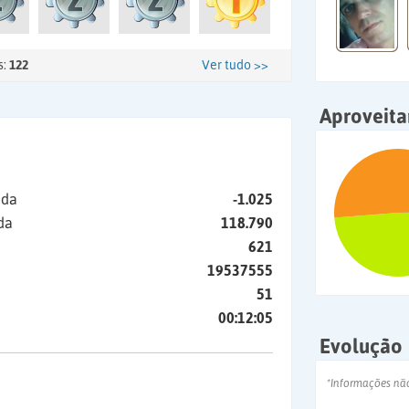
s:
122
Ver tudo >>
Aproveit
ida
-1.025
da
118.790
621
19537555
51
00:12:05
Evolução
*Informações nã