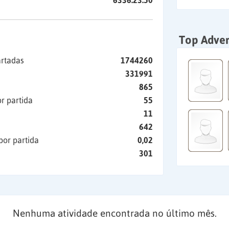
6336:23:50
Top Adver
artadas
1744260
331991
865
r partida
55
11
642
por partida
0,02
301
Nenhuma atividade encontrada no último mês.