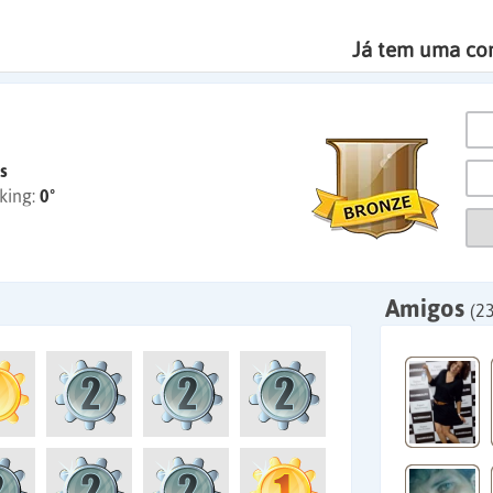
Já tem uma co
s
king:
0º
Amigos
(2