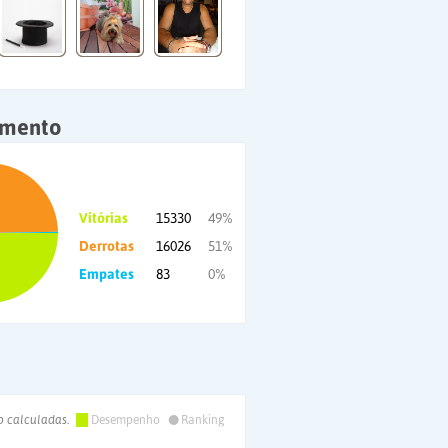
amento
Vitórias
15330
49%
Derrotas
16026
51%
Empates
83
0%
•
o calculadas.
Desempenho
Ranking