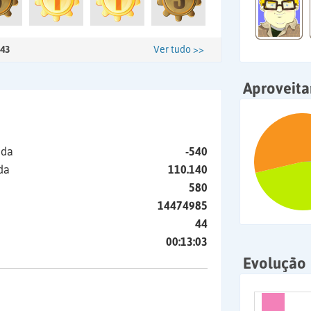
43
Ver tudo >>
Aproveit
ida
-540
da
110.140
580
14474985
44
00:13:03
Evolução