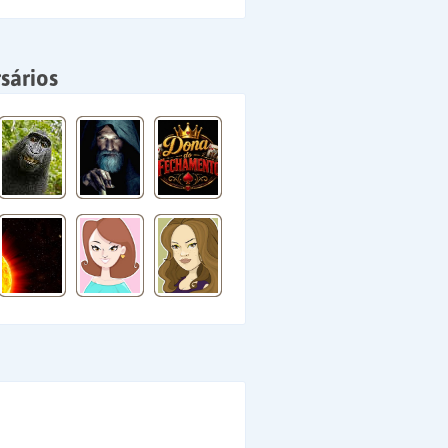
sários