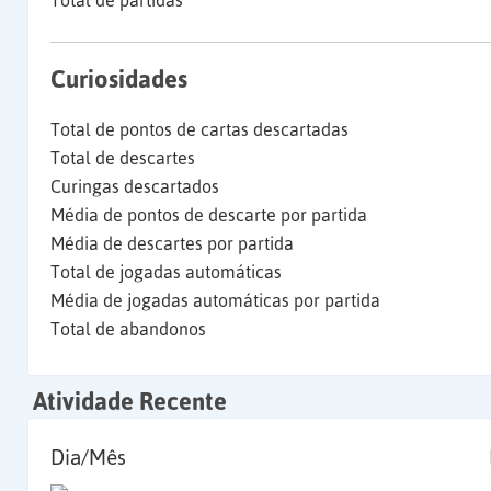
Total de partidas
Curiosidades
Total de pontos de cartas descartadas
Total de descartes
Curingas descartados
Média de pontos de descarte por partida
Média de descartes por partida
Total de jogadas automáticas
Média de jogadas automáticas por partida
Total de abandonos
Atividade Recente
Dia/Mês