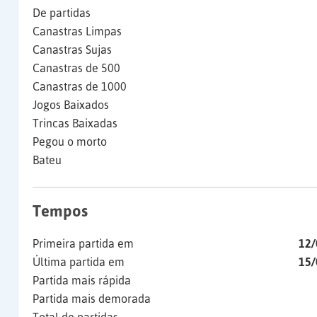
De partidas
Canastras Limpas
Canastras Sujas
Canastras de 500
Canastras de 1000
Jogos Baixados
Trincas Baixadas
Pegou o morto
Bateu
Tempos
Primeira partida em
12/
Última partida em
15/
Partida mais rápida
Partida mais demorada