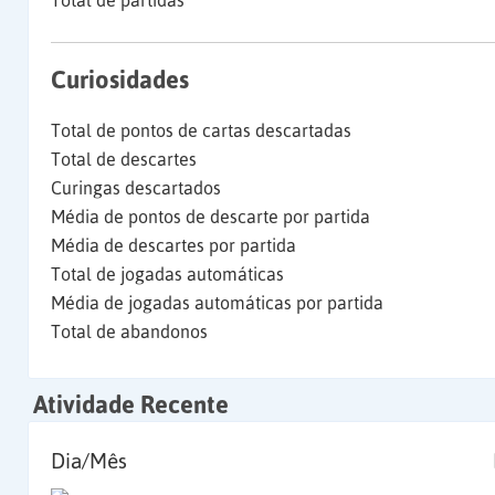
Total de partidas
Curiosidades
Total de pontos de cartas descartadas
Total de descartes
Curingas descartados
Média de pontos de descarte por partida
Média de descartes por partida
Total de jogadas automáticas
Média de jogadas automáticas por partida
Total de abandonos
Atividade Recente
Dia/Mês