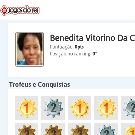
Benedita Vitorino Da 
Pontuação:
0pts
Posição no ranking:
0º
Troféus e Conquistas