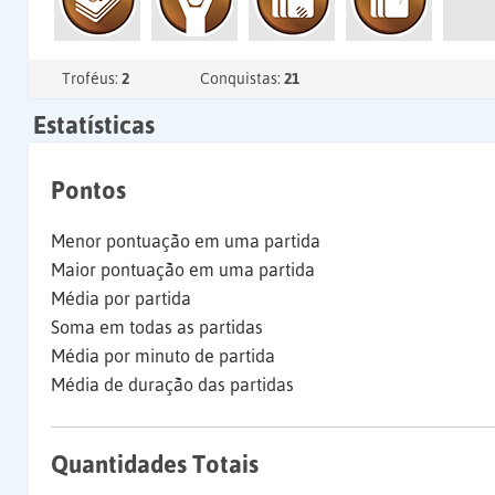
Troféus:
2
Conquistas:
21
Estatísticas
Pontos
Menor pontuação em uma partida
Maior pontuação em uma partida
Média por partida
Soma em todas as partidas
Média por minuto de partida
Média de duração das partidas
Quantidades Totais