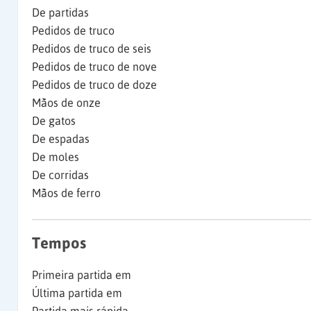
De partidas
Pedidos de truco
Pedidos de truco de seis
Pedidos de truco de nove
Pedidos de truco de doze
Mãos de onze
De gatos
De espadas
De moles
De corridas
Mãos de ferro
Tempos
Primeira partida em
Última partida em