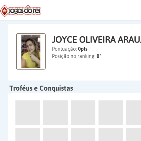
JOYCE OLIVEIRA ARAU
Pontuação:
0pts
Posição no ranking:
0º
Troféus e Conquistas