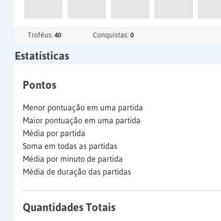
Troféus:
40
Conquistas:
0
Estatísticas
Pontos
Menor pontuação em uma partida
Maior pontuação em uma partida
Média por partida
Soma em todas as partidas
Média por minuto de partida
Média de duração das partidas
Quantidades Totais