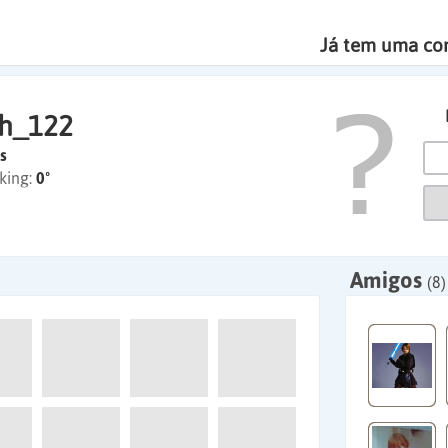
Já tem uma co
h_122
s
king:
0º
Amigos
(8)