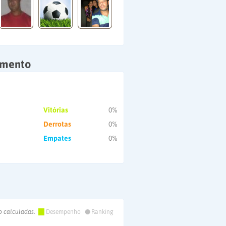
amento
Vitórias
0%
Derrotas
0%
Empates
0%
•
o calculadas.
Desempenho
Ranking