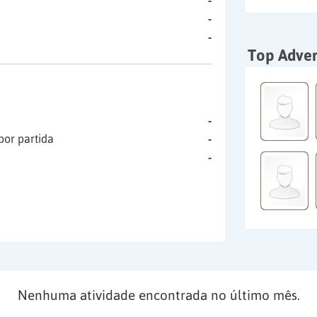
-
-
-
Top Adver
-
por partida
-
-
Nenhuma atividade encontrada no último mês.