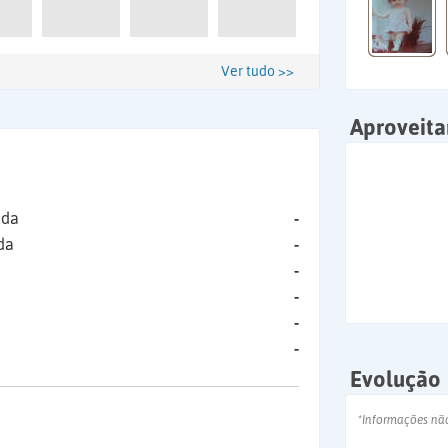
Ver tudo >>
Aproveit
ida
-
da
-
-
-
-
-
Evolução
*Informações nã