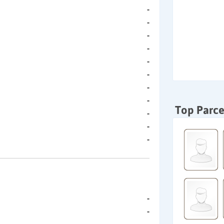
-
-
-
-
-
-
-
-
Top Parce
-
-
-
-
-