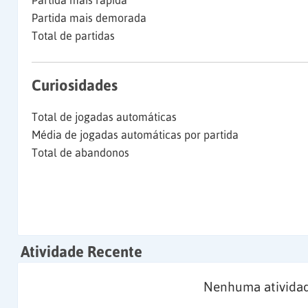
Partida mais rápida
Partida mais demorada
Total de partidas
Curiosidades
Total de jogadas automáticas
Média de jogadas automáticas por partida
Total de abandonos
Atividade Recente
Nenhuma atividad