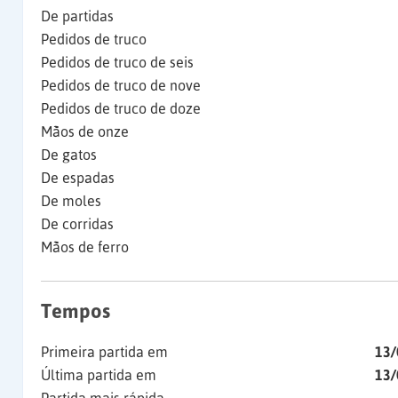
De partidas
Pedidos de truco
Pedidos de truco de seis
Pedidos de truco de nove
Pedidos de truco de doze
Mãos de onze
De gatos
De espadas
De moles
De corridas
Mãos de ferro
Tempos
Primeira partida em
13/
Última partida em
13/