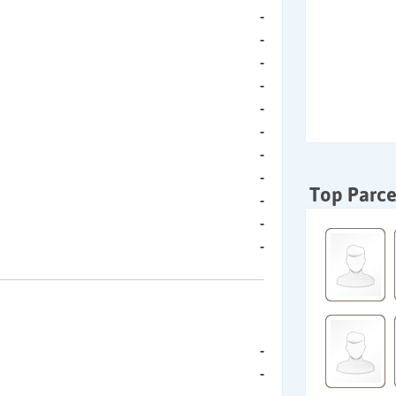
-
-
-
-
-
-
-
-
Top Parce
-
-
-
-
-