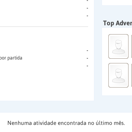
-
-
-
Top Adver
-
por partida
-
-
Nenhuma atividade encontrada no último mês.