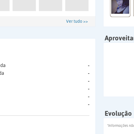
Ver tudo >>
Aproveit
ida
-
da
-
-
-
-
-
Evolução
*Informações nã