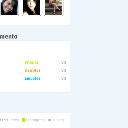
amento
Vitórias
0%
Derrotas
0%
Empates
0%
•
o calculadas.
Desempenho
Ranking