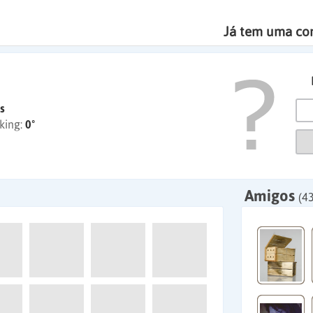
Já tem uma co
s
king:
0º
Amigos
(43