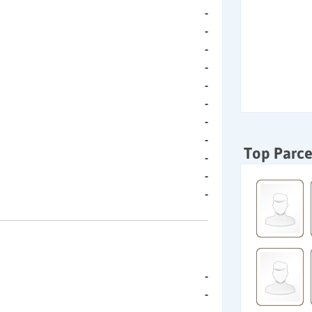
-
-
-
-
-
-
-
-
Top Parce
-
-
-
-
-