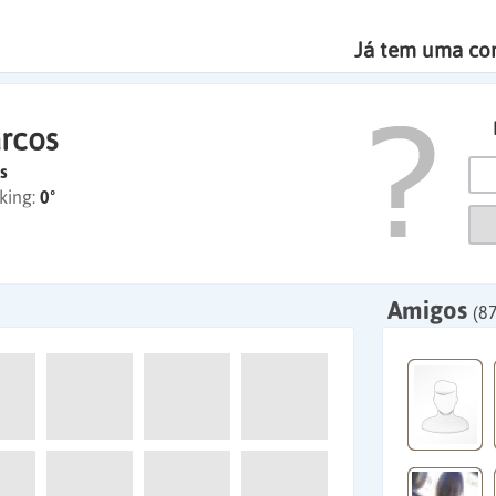
Já tem uma co
rcos
s
king:
0º
Amigos
(87