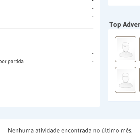
-
-
-
Top Adver
-
por partida
-
-
Nenhuma atividade encontrada no último mês.