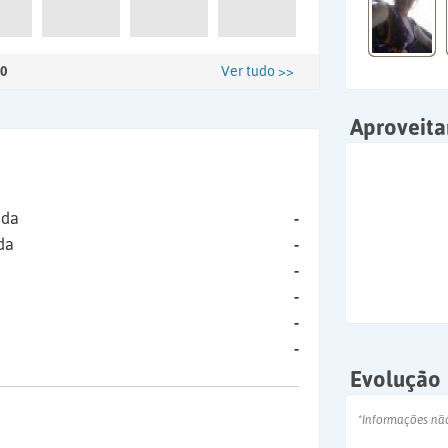
0
Ver tudo >>
Aproveit
ida
-
da
-
-
-
-
-
Evolução
*Informações nã