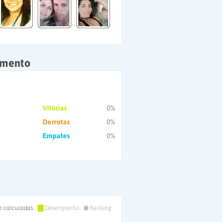
amento
Vitórias
0%
Derrotas
0%
Empates
0%
•
o calculadas.
Desempenho
Ranking