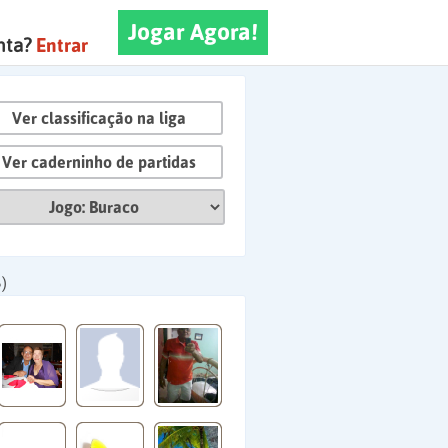
Jogar Agora!
nta?
Entrar
Ver classificação na liga
Ver caderninho de partidas
)