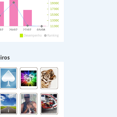
•
Desempenho
Ranking
iros