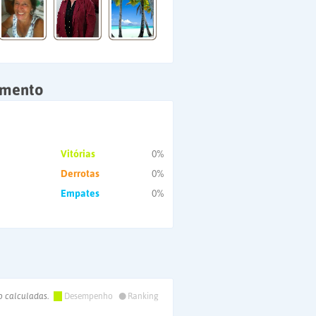
amento
Vitórias
0%
Derrotas
0%
Empates
0%
•
o calculadas.
Desempenho
Ranking