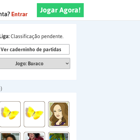
Jogar Agora!
nta?
Entrar
Liga:
Classificação pendente.
Ver caderninho de partidas
)