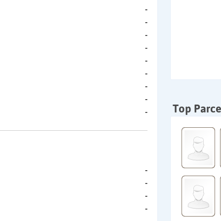
-
-
-
-
-
-
-
-
Top Parce
-
-
-
-
-