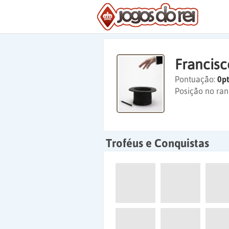
Francis
Pontuação:
0pt
Posição no ran
Troféus e Conquistas