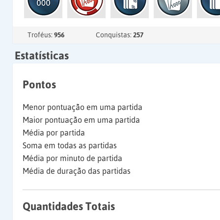
Troféus:
956
Conquistas:
257
Estatísticas
Pontos
Menor pontuação em uma partida
Maior pontuação em uma partida
Média por partida
Soma em todas as partidas
Média por minuto de partida
Média de duração das partidas
Quantidades Totais