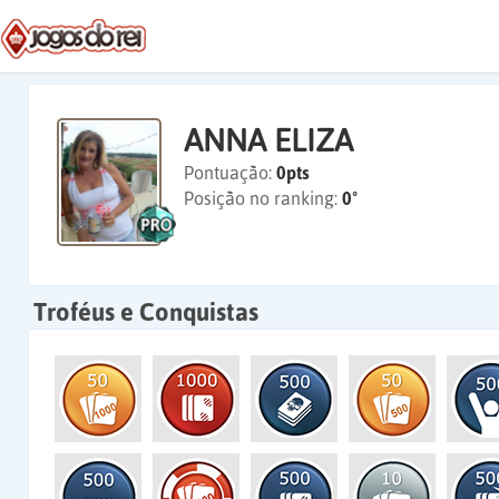
ANNA ELIZA
Pontuação:
0pts
Posição no ranking:
0º
Troféus e Conquistas