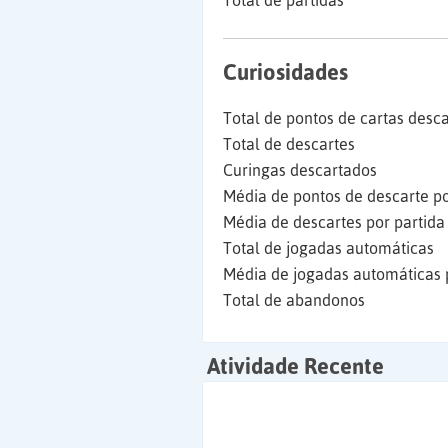
Total de partidas
Curiosidades
Total de pontos de cartas desc
Total de descartes
Curingas descartados
Média de pontos de descarte po
Média de descartes por partida
Total de jogadas automáticas
Média de jogadas automáticas 
Total de abandonos
Atividade Recente