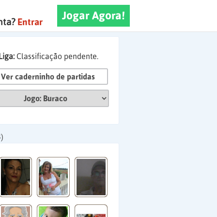
Jogar Agora!
nta?
Entrar
Liga:
Classificação pendente.
Ver caderninho de partidas
)