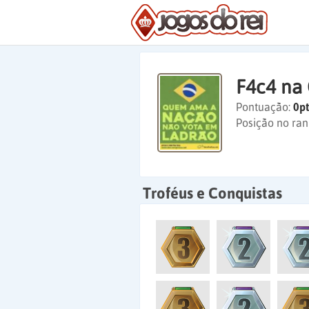
F4c4 na 
Pontuação:
0pt
Posição no ran
Troféus e Conquistas