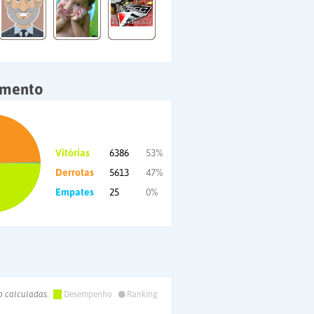
amento
Vitórias
6386
53%
Derrotas
5613
47%
Empates
25
0%
•
o calculadas.
Desempenho
Ranking