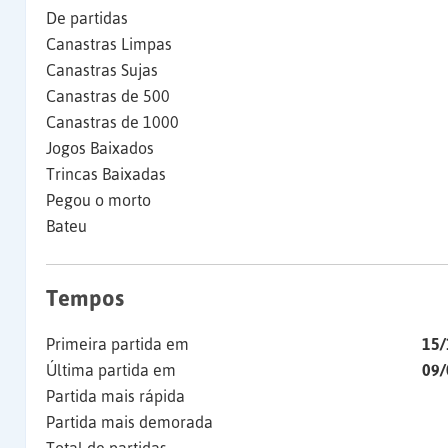
De partidas
Canastras Limpas
Canastras Sujas
Canastras de 500
Canastras de 1000
Jogos Baixados
Trincas Baixadas
Pegou o morto
Bateu
Tempos
Primeira partida em
15/
Última partida em
09/
Partida mais rápida
Partida mais demorada