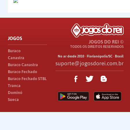
JOGOS
JOGOS DO REI ©
TODOS OS DIREITOS RESERVADOS
Buraco
No ar desde 2010 · Florianópolis/SC · Brasil
Canastra
suporte@jogosdorei.com.br
Buraco Canastra
Buraco Fechado
Buraco Fechado STBL
Tranca
Dominó
Sueca