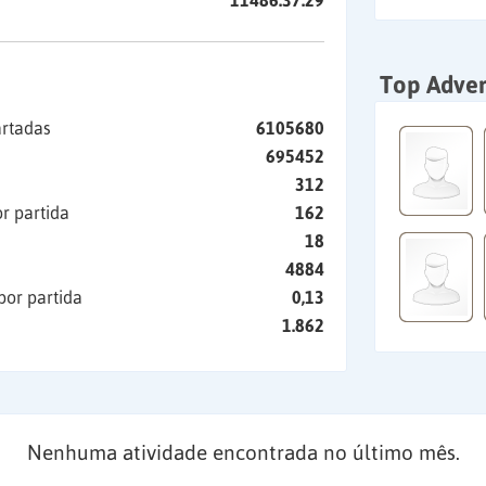
11486:37:29
Top Adver
artadas
6105680
695452
312
r partida
162
18
4884
por partida
0,13
1.862
Nenhuma atividade encontrada no último mês.