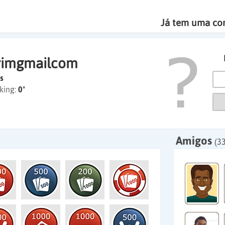
Já tem uma co
arimgmailcom
s
king:
0º
Amigos
(33