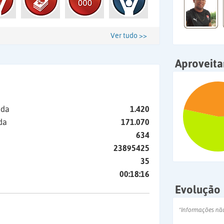
Ver tudo >>
Aproveit
ida
1.420
da
171.070
634
23895425
35
00:18:16
Evolução
*Informações nã