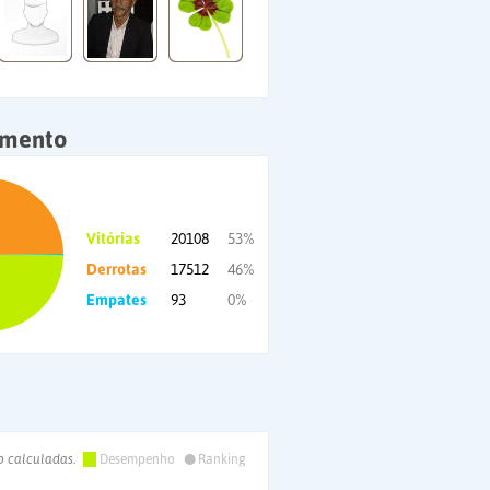
amento
Vitórias
20108
53%
Derrotas
17512
46%
Empates
93
0%
•
o calculadas.
Desempenho
Ranking