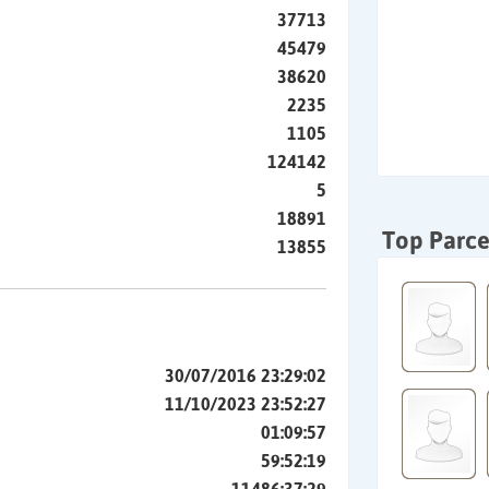
37713
45479
38620
2235
1105
124142
5
18891
Top Parce
13855
30/07/2016 23:29:02
11/10/2023 23:52:27
01:09:57
59:52:19