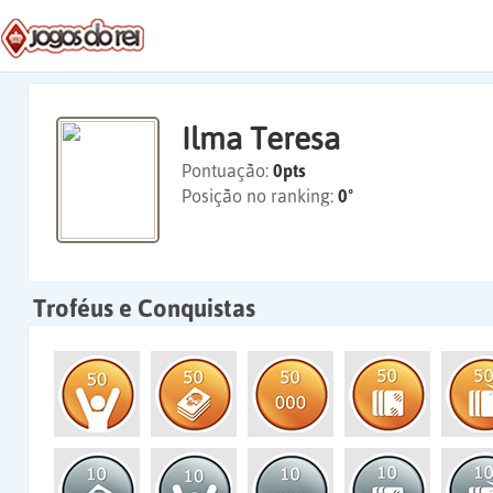
Ilma Teresa
Pontuação:
0pts
Posição no ranking:
0º
Troféus e Conquistas