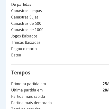
De partidas
Canastras Limpas
Canastras Sujas
Canastras de 500
Canastras de 1000
Jogos Baixados
Trincas Baixadas
Pegou o morto
Bateu
Tempos
Primeira partida em
25/
Última partida em
28/
Partida mais rápida
Partida mais demorada