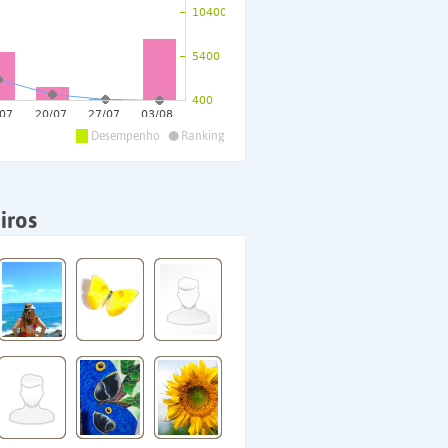
•
Desempenho
Ranking
iros