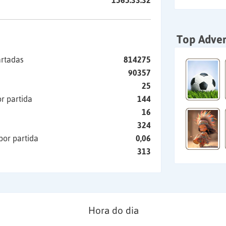
1565:33:32
Top Adver
artadas
814275
90357
25
r partida
144
16
324
por partida
0,06
313
Hora do dia