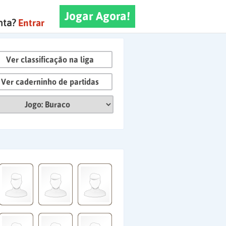
Jogar Agora!
nta?
Entrar
Ver classificação na liga
Ver caderninho de partidas