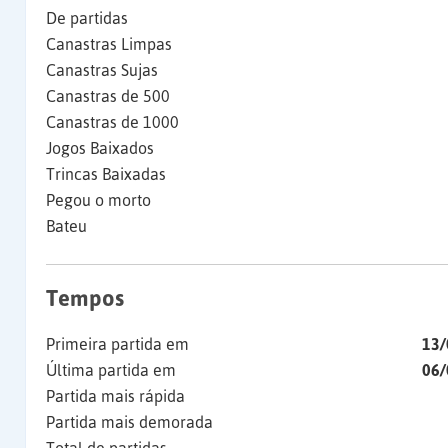
De partidas
Canastras Limpas
Canastras Sujas
Canastras de 500
Canastras de 1000
Jogos Baixados
Trincas Baixadas
Pegou o morto
Bateu
Tempos
Primeira partida em
13/
Última partida em
06/
Partida mais rápida
Partida mais demorada