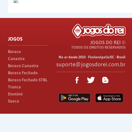
JOGOS
JOGOS DO REI ©
TODOS OS DIREITOS RESERVADOS
Buraco
No ar desde 2010 · Florianópolis/SC · Brasil
Canastra
suporte@jogosdorei.com.br
Buraco Canastra
Buraco Fechado
Buraco Fechado STBL
Tranca
Dominó
Sueca