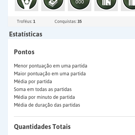
Troféus:
1
Conquistas:
35
Estatísticas
Pontos
Menor pontuação em uma partida
Maior pontuação em uma partida
Média por partida
Soma em todas as partidas
Média por minuto de partida
Média de duração das partidas
Quantidades Totais