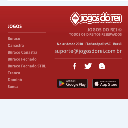
JOGOS
JOGOS DO REI ©
TODOS OS DIREITOS RESERVADOS
Buraco
No ar desde 2010 · Florianópolis/SC · Brasil
Canastra
suporte@jogosdorei.com.br
Buraco Canastra
Buraco Fechado
Buraco Fechado STBL
Tranca
Dominó
Sueca