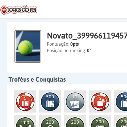
Novato_39996611945
Pontuação:
0pts
Posição no ranking:
0º
Troféus e Conquistas