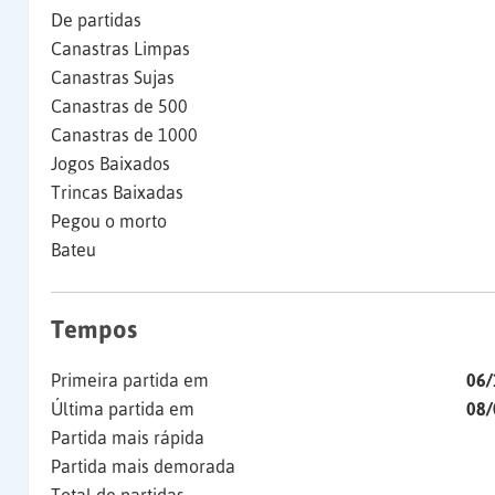
De partidas
Canastras Limpas
Canastras Sujas
Canastras de 500
Canastras de 1000
Jogos Baixados
Trincas Baixadas
Pegou o morto
Bateu
Tempos
Primeira partida em
06/
Última partida em
08/
Partida mais rápida
Partida mais demorada