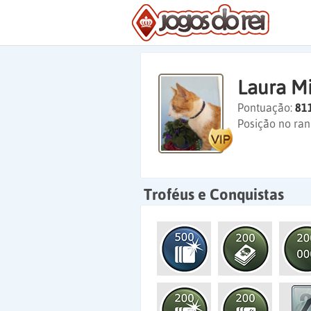
Laura M
Pontuação:
81
Posição no ran
Troféus e Conquistas