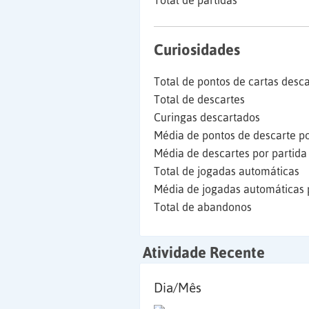
Total de partidas
Curiosidades
Total de pontos de cartas desc
Total de descartes
Curingas descartados
Média de pontos de descarte po
Média de descartes por partida
Total de jogadas automáticas
Média de jogadas automáticas 
Total de abandonos
Atividade Recente
Dia/Mês