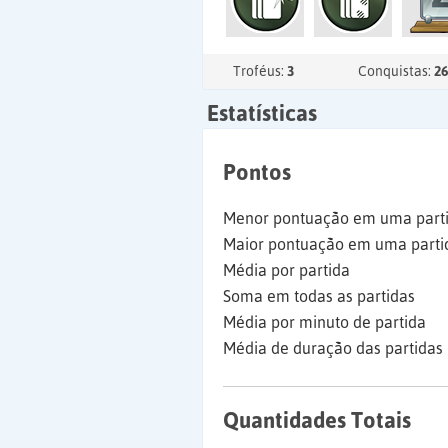
Troféus:
3
Conquistas:
26
Estatísticas
Pontos
Menor pontuação em uma part
Maior pontuação em uma parti
Média por partida
Soma em todas as partidas
Média por minuto de partida
Média de duração das partidas
Quantidades Totais