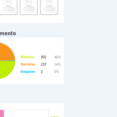
amento
Vitórias
202
46%
Derrotas
237
54%
Empates
2
0%