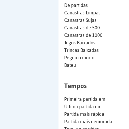
De partidas
Canastras Limpas
Canastras Sujas
Canastras de 500
Canastras de 1000
Jogos Baixados
Trincas Baixadas
Pegou o morto
Bateu
Tempos
Primeira partida em
Última partida em
Partida mais rápida
Partida mais demorada