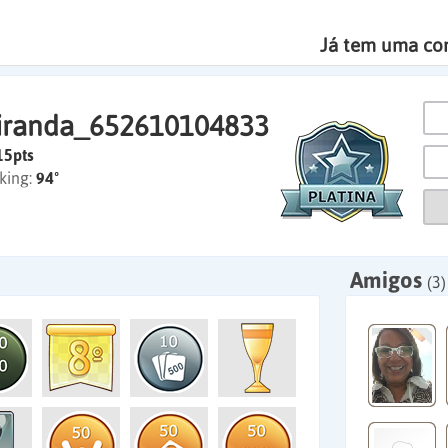
Já tem uma co
iranda_652610104833
15pts
king:
94º
Amigos
(3)