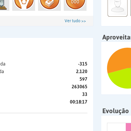
Ver tudo >>
Aproveit
ida
-315
da
2.120
597
263065
33
00:18:17
Evolução