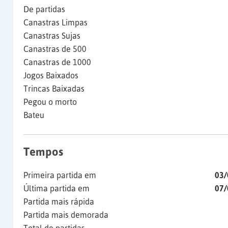
De partidas
Canastras Limpas
Canastras Sujas
Canastras de 500
Canastras de 1000
Jogos Baixados
Trincas Baixadas
Pegou o morto
Bateu
Tempos
Primeira partida em
03/
Última partida em
07/
Partida mais rápida
Partida mais demorada