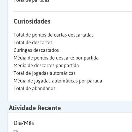
Total de partidas
Curiosidades
Total de pontos de cartas descartadas
Total de descartes
Curingas descartados
Média de pontos de descarte por partida
Média de descartes por partida
Total de jogadas automáticas
Média de jogadas automáticas por partida
Total de abandonos
Atividade Recente
Dia/Mês