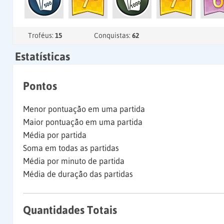
Troféus:
15
Conquistas:
62
Estatísticas
Pontos
Menor pontuação em uma partida
Maior pontuação em uma partida
Média por partida
Soma em todas as partidas
Média por minuto de partida
Média de duração das partidas
Quantidades Totais