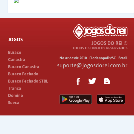
JOGOS
JOGOS DO REI ©
TODOS OS DIREITOS RESERVADOS
Buraco
No ar desde 2010 · Florianópolis/SC · Brasil
Canastra
suporte@jogosdorei.com.br
Buraco Canastra
Buraco Fechado
Buraco Fechado STBL
Tranca
Dominó
Sueca