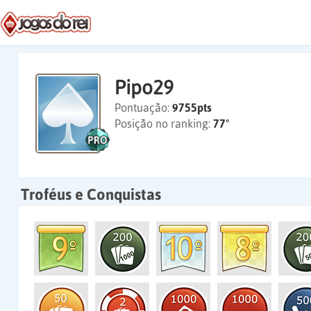
Pipo29
Pontuação:
9755pts
Posição no ranking:
77º
Troféus e Conquistas