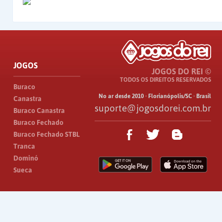
JOGOS
JOGOS DO REI ©
TODOS OS DIREITOS RESERVADOS
Buraco
No ar desde 2010 · Florianópolis/SC · Brasil
Canastra
suporte@jogosdorei.com.br
Buraco Canastra
Buraco Fechado
Buraco Fechado STBL
Tranca
Dominó
Sueca