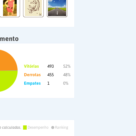
amento
Vitórias
493
52%
Derrotas
455
48%
Empates
1
0%
•
o calculadas.
Desempenho
Ranking