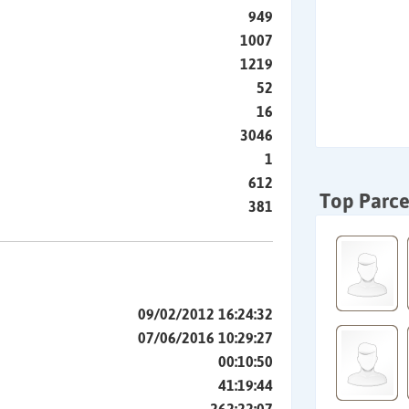
949
1007
1219
52
16
3046
1
612
Top Parce
381
09/02/2012 16:24:32
07/06/2016 10:29:27
00:10:50
41:19:44