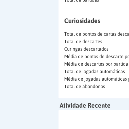
Total de partidas
Curiosidades
Total de pontos de cartas desc
Total de descartes
Curingas descartados
Média de pontos de descarte po
Média de descartes por partida
Total de jogadas automáticas
Média de jogadas automáticas 
Total de abandonos
Atividade Recente