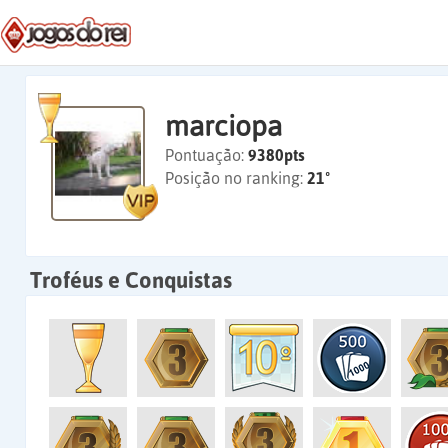
marciopa
Pontuação:
9380pts
Posição no ranking:
21º
Troféus e Conquistas