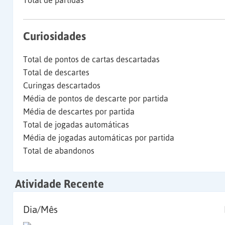
Total de partidas
Curiosidades
Total de pontos de cartas descartadas
Total de descartes
Curingas descartados
Média de pontos de descarte por partida
Média de descartes por partida
Total de jogadas automáticas
Média de jogadas automáticas por partida
Total de abandonos
Atividade Recente
Dia/Mês